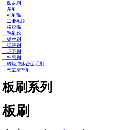
圆盘刷
条刷
毛刷辊
工业毛刷
橡胶辊
毛刷轮
钢丝刷
弹簧刷
环卫刷
扫雪刷
转塔冲床台面毛刷
气缸清扫刷
板刷系列
板刷