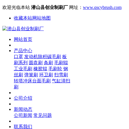
欢迎光临本站
潜山县创业制刷厂
网址：
www.qscybrush.com
收藏本站
网站地图
网站首页
产品中心
口罩
发动机除积碳毛刷
板
刷系列
圆盘刷
条刷
毛刷辊
工业毛刷
橡胶辊
毛刷轮
钢
丝刷
弹簧刷
环卫刷
扫雪刷
转塔冲床台面毛刷
气缸清扫
刷
公司介绍
新闻动态
公司新闻
常见问题
联系我们