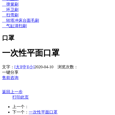
弹簧刷
环卫刷
扫雪刷
转塔冲床台面毛刷
气缸清扫刷
口罩
一次性平面口罩
文字：
[大]
[中]
[小]
2020-04-10
浏览次数：
一键分享
售前咨询
返回上一步
打印此页
上一个：
下一个：
一次性平面口罩