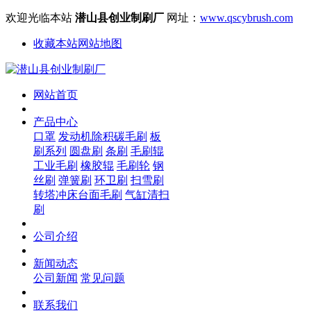
欢迎光临本站
潜山县创业制刷厂
网址：
www.qscybrush.com
收藏本站
网站地图
网站首页
产品中心
口罩
发动机除积碳毛刷
板
刷系列
圆盘刷
条刷
毛刷辊
工业毛刷
橡胶辊
毛刷轮
钢
丝刷
弹簧刷
环卫刷
扫雪刷
转塔冲床台面毛刷
气缸清扫
刷
公司介绍
新闻动态
公司新闻
常见问题
联系我们