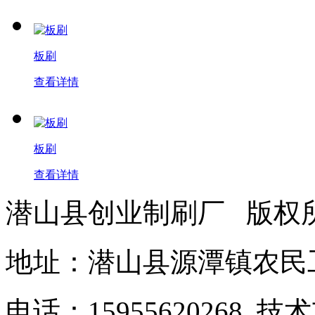
板刷
查看详情
板刷
查看详情
潜山县创业制刷厂 版
地址：潜山县源潭镇农民
电话：15955620268 